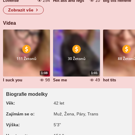
254
10
Lovense
Hot ass and legs
Big tits hehehe
Zobrazit vše
Videa
111 Žetonů
30 Žetonů
88 Žeton
1:08
1:01
98
49
I suck you
See me
hot tits
Biografie modelky
Věk:
42 let
Zajímám se o:
Muž, Žena, Páry, Trans
Výška:
5'3"