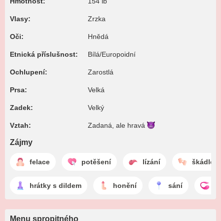
Hmotnost:
154 lb
Vlasy:
Zrzka
Oči:
Hnědá
Etnická příslušnost:
Bílá/Europoidní
Ochlupení:
Zarostlá
Prsa:
Velká
Zadek:
Velký
Vztah:
Zadaná, ale
hravá
Zájmy
felace
potěšení
lízání
škádlení
hrátky s dildem
honění
sání
l
Menu spropitného