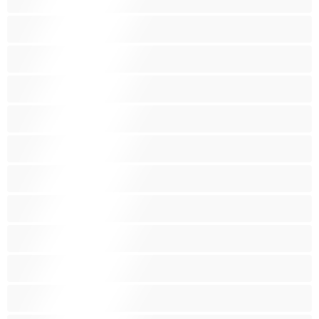
Asijská
Babičky
Baculky
BBW
Blond vlasy
Bondáž
Bílé holky
Chlupatá kundička
Fetiš
Hnědé vlasy